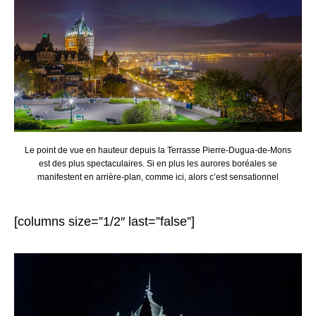
Le point de vue en hauteur depuis la Terrasse Pierre-Dugua-de-Mons
est des plus spectaculaires. Si en plus les aurores boréales se
manifestent en arrière-plan, comme ici, alors c’est sensationnel
[columns size=”1/2″ last=”false”]