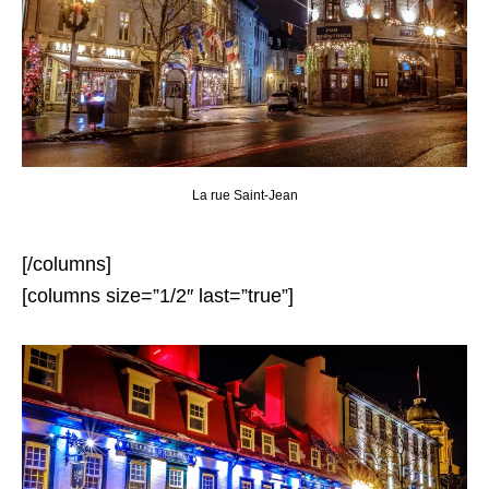
La rue Saint-Jean
[/columns]
[columns size=”1/2″ last=”true”]