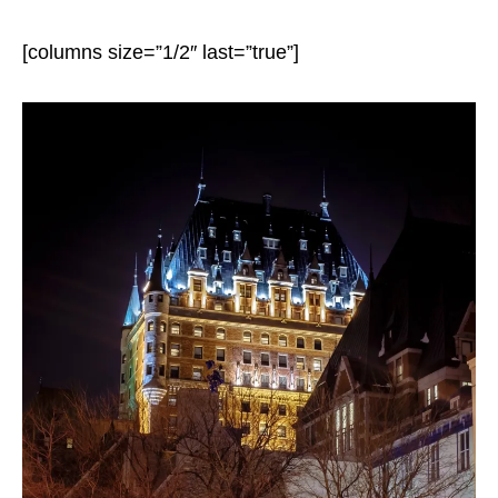
[columns size=”1/2″ last=”true”]