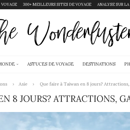
 VOYAGE
300+ MEILLEURS SITES DE VOYAGE
ANALYSE SUR LA
 MONDE
ASTUCES DE VOYAGE
DESTINATIONS
PH
ions
Asie
Que faire à Taiwan en 8 jours? Attractions
 EN 8 JOURS? ATTRACTIONS, 