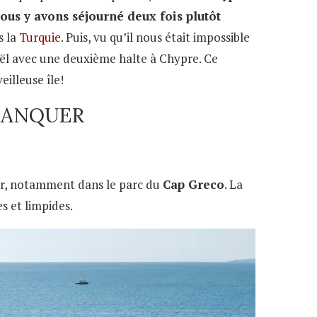
nous y avons séjourné deux fois plutôt
s la
Turquie
. Puis, vu qu’il nous était impossible
aël avec une deuxième halte à Chypre. Ce
illeuse île!
 MANQUER
mer, notamment dans le parc du
Cap Greco
. La
s et limpides.