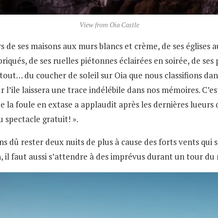
View from Oia Castle
s de ses maisons aux murs blancs et crème, de ses églises a
iqués, de ses ruelles piétonnes éclairées en soirée, de ses
 tout… du coucher de soleil sur Oia que nous classifions da
 l’ile laissera une trace indélébile dans nos mémoires. C’e
 la foule en extase a applaudit après les dernières lueurs 
spectacle gratuit! ».
 dû rester deux nuits de plus à cause des forts vents qui se
on, il faut aussi s’attendre à des imprévus durant un tour d