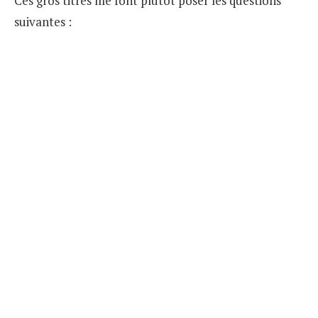
Ces gros titres me font plutôt poser les questions
suivantes :