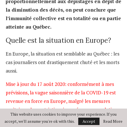
proportionnellement aux dépistages en dépit de
la diminution des décès, on peut conclure que
l’immunité collective est en totalité ou en partie
atteinte au Québec.
Quelle est la situation en Europe?
En Europe, la situation est semblable au Québec : les
cas journaliers ont drastiquement chuté et les morts
aussi.
Mise à jour du 17 août 2020: conformément à mes
prévisions, la vague saisonnière de la COVID-19 est
revenue en force en Europe, malgré les mesures
sanitaires plus restrictives imposées aux populations.
This website uses cookies to improve your experience. If you
Les pays européens, l’Espagne en tête, sont en train
accept, we'll assume you're ok with this.
Accept
Read More
de subir une hausse “fulgurante” du nombre de cas.