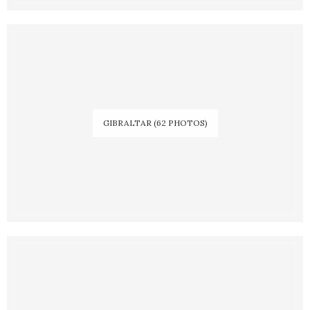
GIBRALTAR (62 PHOTOS)