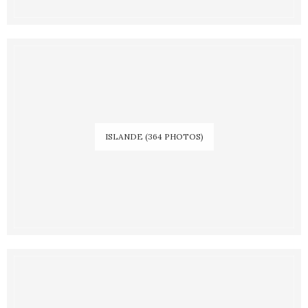
ISLANDE (364 PHOTOS)