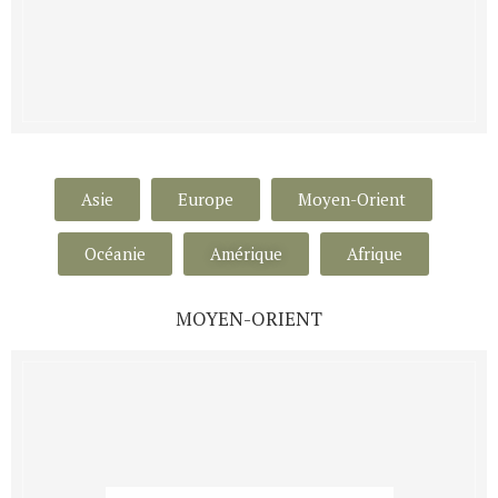
Asie
Europe
Moyen-Orient
Océanie
Amérique
Afrique
MOYEN-ORIENT