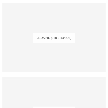
CROATIE (328 PHOTOS)