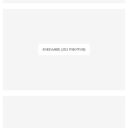
JORDANIE (252 PHOTOS)