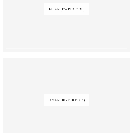
LIBAN (174 PHOTOS)
OMAN (107 PHOTOS)