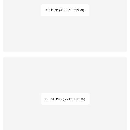
GRÈCE (490 PHOTOS)
HONGRIE (55 PHOTOS)