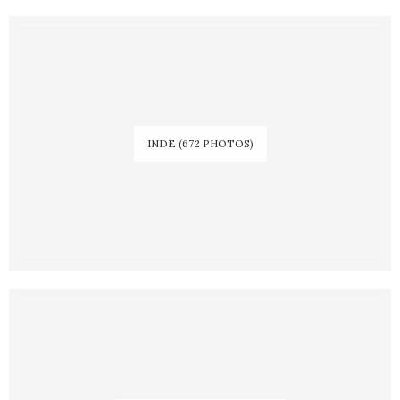
INDE (672 PHOTOS)