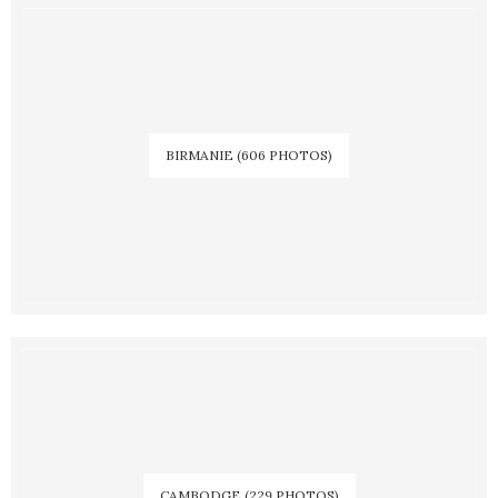
BIRMANIE (606 PHOTOS)
CAMBODGE (229 PHOTOS)