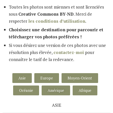
Toutes les photos sont miennes et sont licenciées
sous
Creative Commons BY-ND
. Merci de
respecter
les conditions d’utilisation
.
Choisissez une destination pour parcourir et
télécharger vos photos préférées !
Si vous désirez une version de ces photos avec une
résolution plus élevée,
contactez-moi
pour
connaître le tarif de la redevance.
Asie
Europe
Moyen-Orient
Océanie
Amérique
Afrique
ASIE