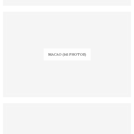
MACAO (141 PHOTOS)