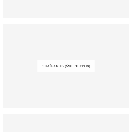
THAÏLANDE (590 PHOTOS)