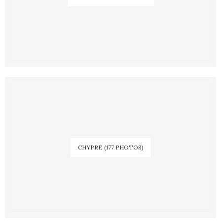
CHYPRE (177 PHOTOS)