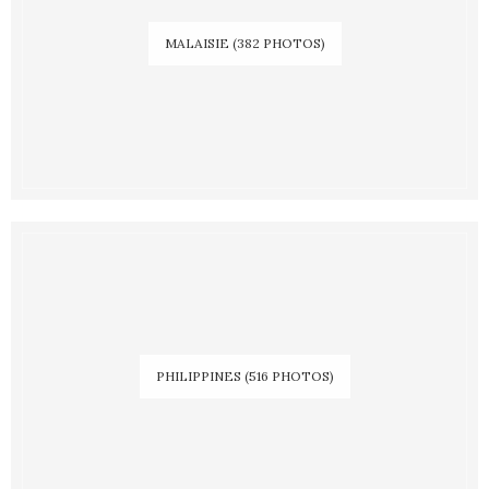
MALAISIE (382 PHOTOS)
PHILIPPINES (516 PHOTOS)